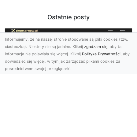
Ostatnie posty
Informujemy, że na naszej stronie stosowane są pliki cookies (tzw.
ciasteczka). Niestety nie są jadalne. Kliknij
zgadzam się
, aby ta
informacja nie pojawiała się więcej. Kliknij
Polityka Prywatności
, aby
dowiedzieć się więcej, w tym jak zarządzać plikami cookies za
pośrednictwem swojej przeglądarki.
Usługi dronem Dębica – nowoczesne
rozwiązania wizualne
W erze dynamicznego rozwoju technologii,
usługi dronem w Dębicy zyskują coraz większą