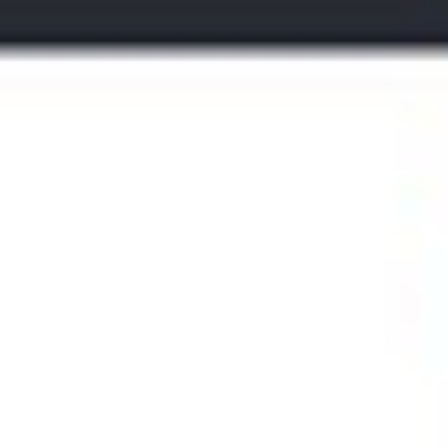
Pvh.pl - nowoczesny
katalog stron
Katalog stron internetowych: Odkryj
najlepsze strony w sieci! Przeglądaj, oceniaj
i dodawaj swoje ulubione strony. Znajdź
idealne źródła wiedzy i rozrywki!