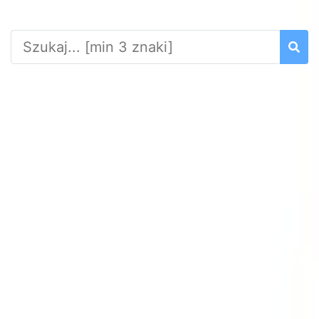
Popularne tagi
prawnik
pozycjonowanie stron
,
,
wrocław
nieruchomości
noclegi
,
,
,
biuro rachunkowe
psychoterapia
,
,
wesele
skup aut
łódź
transport
,
,
,
,
księgowość
pozycjonowanie
,
,
katowice
projektowanie wnętrz
,
,
adwokat
poznań
konstrukcje stalowe
,
,
seo
mieszkania
warszawa
,
,
,
,
kraków
,
baciar
psycholog
,
,
sklep