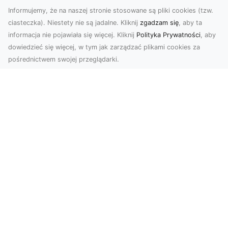
Informujemy, że na naszej stronie stosowane są pliki cookies (tzw.
ciasteczka). Niestety nie są jadalne. Kliknij
zgadzam się
, aby ta
informacja nie pojawiała się więcej. Kliknij
Polityka Prywatności
, aby
dowiedzieć się więcej, w tym jak zarządzać plikami cookies za
pośrednictwem swojej przeglądarki.
Usługi dronem Dębica – nowoczesne
rozwiązania wizualne
W erze dynamicznego rozwoju technologii,
usługi dronem w Dębicy zyskują coraz większą
popularność....