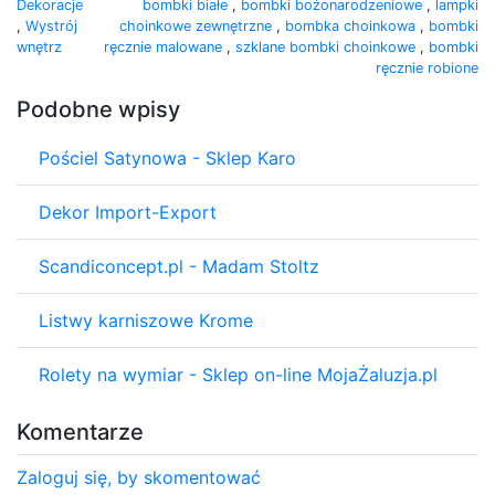
Dekoracje
bombki białe
,
bombki bożonarodzeniowe
,
lampki
,
Wystrój
choinkowe zewnętrzne
,
bombka choinkowa
,
bombki
wnętrz
ręcznie malowane
,
szklane bombki choinkowe
,
bombki
ręcznie robione
Podobne wpisy
Pościel Satynowa - Sklep Karo
Dekor Import-Export
Scandiconcept.pl - Madam Stoltz
Listwy karniszowe Krome
Rolety na wymiar - Sklep on-line MojaŻaluzja.pl
Komentarze
Zaloguj się, by skomentować