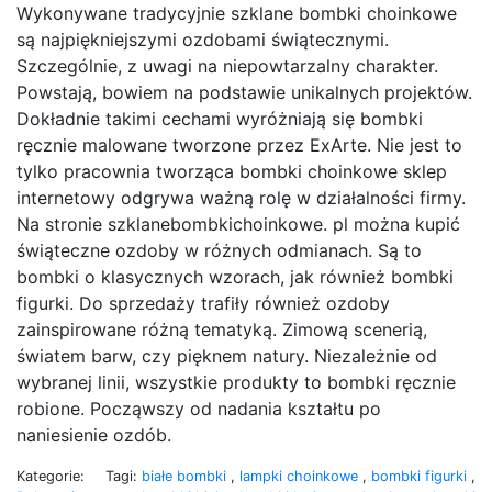
Wykonywane tradycyjnie szklane bombki choinkowe
są najpiękniejszymi ozdobami świątecznymi.
Szczególnie, z uwagi na niepowtarzalny charakter.
Powstają, bowiem na podstawie unikalnych projektów.
Dokładnie takimi cechami wyróżniają się bombki
ręcznie malowane tworzone przez ExArte. Nie jest to
tylko pracownia tworząca bombki choinkowe sklep
internetowy odgrywa ważną rolę w działalności firmy.
Na stronie szklanebombkichoinkowe. pl można kupić
świąteczne ozdoby w różnych odmianach. Są to
bombki o klasycznych wzorach, jak również bombki
figurki. Do sprzedaży trafiły również ozdoby
zainspirowane różną tematyką. Zimową scenerią,
światem barw, czy pięknem natury. Niezależnie od
wybranej linii, wszystkie produkty to bombki ręcznie
robione. Począwszy od nadania kształtu po
naniesienie ozdób.
Kategorie:
Tagi:
białe bombki
,
lampki choinkowe
,
bombki figurki
,