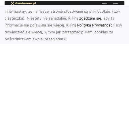
Informujemy, że na naszej stronie stosowane są pliki cookies (tzw.
ciasteczka). Niestety nie są jadalne. Kliknij
zgadzam się
, aby ta
informacja nie pojawiała się więcej. Kliknij
Polityka Prywatności
, aby
dowiedzieć się więcej, w tym jak zarządzać plikami cookies za
pośrednictwem swojej przeglądarki.
Usługi dronem Dębica – nowoczesne
rozwiązania wizualne
W erze dynamicznego rozwoju technologii,
usługi dronem w Dębicy zyskują coraz większą
popularność....