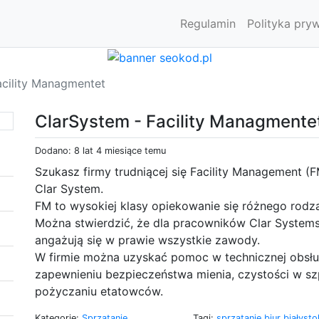
Regulamin
Polityka pry
acility Managmentet
ClarSystem - Facility Managmente
Dodano: 8 lat 4 miesiące temu
Szukasz firmy trudniącej się Facility Management (
Clar System.
FM to wysokiej klasy opiekowanie się różnego rodza
Można stwierdzić, że dla pracowników Clar Systems
angażują się w prawie wszystkie zawody.
W firmie można uzyskać pomoc w technicznej obsł
zapewnieniu bezpieczeństwa mienia, czystości w sz
pożyczaniu etatowców.
Kategorie:
Sprzątanie
Tagi:
sprzątanie biur białyst