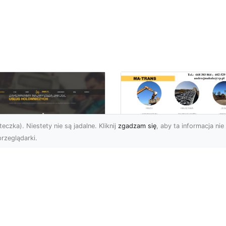
eczka). Niestety nie są jadalne. Kliknij
zgadzam się
, aby ta informacja nie 
rzeglądarki.
Transport
Niskopodwoziowy 
U XMar –
MA-TRANS –
ofesjonalne Usługi
Bezpieczny Przewó
wetą i Holowania w
Ciężkiego Sprzętu
domiu
Czym Jest Transport
U XMar – Bezpieczny