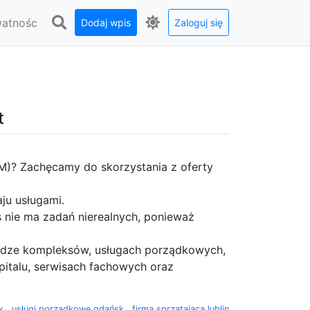
watnośc
Dodaj wpis
Zaloguj się
t
FM)? Zachęcamy do skorzystania z oferty
ju usługami.
 nie ma zadań nierealnych, ponieważ
udze kompleksów, usługach porządkowych,
pitalu, serwisach fachowych oraz
ok
,
usługi porządkowe gdańsk
,
firma sprzątająca lublin