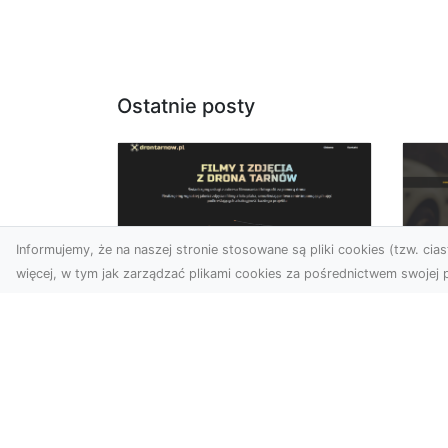
Ostatnie posty
Informujemy, że na naszej stronie stosowane są pliki cookies (tzw. ciast
więcej, w tym jak zarządzać plikami cookies za pośrednictwem swojej p
Usługi dronem Dębica
FH
– nowoczesne
Pr
rozwiązania wizualne
La
W erze dynamicznego
Ra
rozwoju technologii, usługi
FH
dronem w Dębicy zyskują