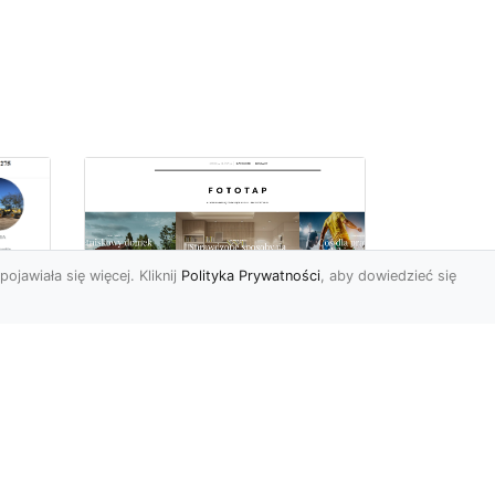
pojawiała się więcej. Kliknij
Polityka Prywatności
, aby dowiedzieć się
z
Kosmiczne piękno na
Twojej ścianie!
z
Kosmos to przestrzeń,
która fascynuje ludzi od lat.
Trudno wszak się temu