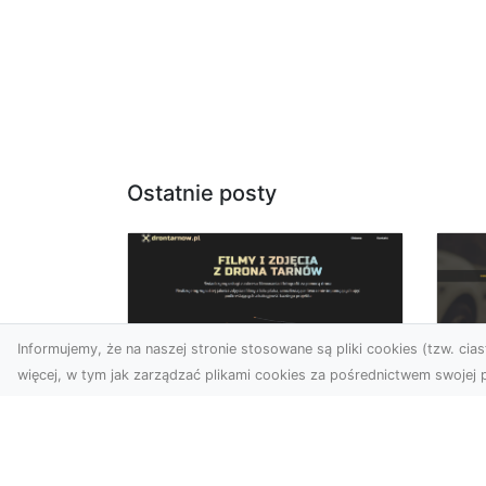
Ostatnie posty
Informujemy, że na naszej stronie stosowane są pliki cookies (tzw. ciast
więcej, w tym jak zarządzać plikami cookies za pośrednictwem swojej p
Usługi dronem Dębica
FH
– nowoczesne
Pr
rozwiązania wizualne