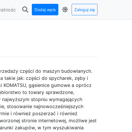
watnośc
Dodaj wpis
Zaloguj się
sprzedaży części do maszyn budowlanych.
 takie jak: części do spycharek, zęby i
ęści KOMATSU, gąsienice gumowe a oprócz
iębiorstwo to towary sprawdzone,
t w najwyższym stopniu wymagających
ie, stosowanie najnowocześniejszych
irmie i również poszerzać i również
worzonej stronie internetowej, możliwe jest
warunki zakupów, w tym wyszukiwania