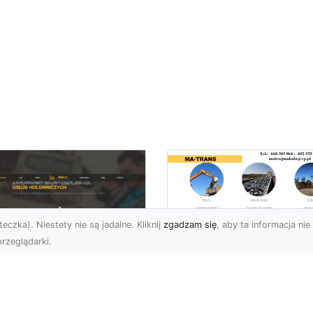
eczka). Niestety nie są jadalne. Kliknij
zgadzam się
, aby ta informacja nie 
rzeglądarki.
Transport
Niskopodwoziowy 
U XMar –
MA-TRANS –
ofesjonalne Usługi
Bezpieczny Przewó