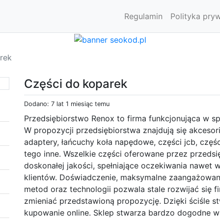
Regulamin
Polityka pry
rek
Części do koparek
Dodano: 7 lat 1 miesiąc temu
Przedsiębiorstwo Renox to firma funkcjonująca w 
W propozycji przedsiębiorstwa znajdują się akcesoria
adaptery, łańcuchy koła napędowe, części jcb, cz
tego inne. Wszelkie części oferowane przez przeds
doskonałej jakości, spełniające oczekiwania nawe
klientów. Doświadczenie, maksymalne zaangażowan
metod oraz technologii pozwala stale rozwijać się f
zmieniać przedstawioną propozycję. Dzięki ściśle st
kupowanie online. Sklep stwarza bardzo dogodne 