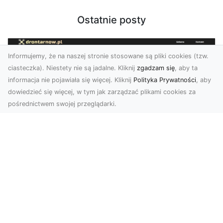
Ostatnie posty
Informujemy, że na naszej stronie stosowane są pliki cookies (tzw.
ciasteczka). Niestety nie są jadalne. Kliknij
zgadzam się
, aby ta
informacja nie pojawiała się więcej. Kliknij
Polityka Prywatności
, aby
dowiedzieć się więcej, w tym jak zarządzać plikami cookies za
pośrednictwem swojej przeglądarki.
Usługi dronem Dębica – nowoczesne
rozwiązania wizualne
W erze dynamicznego rozwoju technologii,
usługi dronem w Dębicy zyskują coraz większą
popularność....