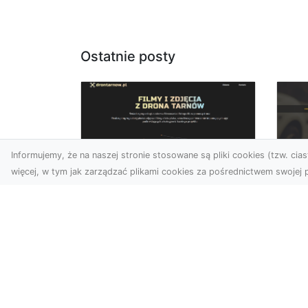
Ostatnie posty
Informujemy, że na naszej stronie stosowane są pliki cookies (tzw. ciast
więcej, w tym jak zarządzać plikami cookies za pośrednictwem swojej p
Usługi dronem Dębica
FH
– nowoczesne
Pr
rozwiązania wizualne
La
W erze dynamicznego
Ra
rozwoju technologii, usługi
FH
dronem w Dębicy zyskują
Tra
coraz większą