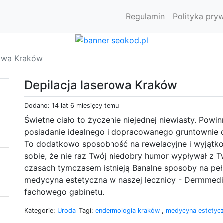
Regulamin
Polityka pry
rowa Kraków
Depilacja laserowa Kraków
Dodano: 14 lat 6 miesięcy temu
Świetne ciało to życzenie niejednej niewiasty. Powin
posiadanie idealnego i dopracowanego gruntownie ci
To dodatkowo sposobność na rewelacyjne i wyjątk
sobie, że nie raz Twój niedobry humor wypływał z
czasach tymczasem istnieją Banalne sposoby na peł
medycyna estetyczna w naszej lecznicy - Dermmedi
fachowego gabinetu.
Kategorie:
Uroda
Tagi:
endermologia kraków
,
medycyna estetyc