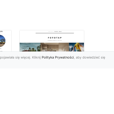
pojawiała się więcej. Kliknij
Polityka Prywatności
, aby dowiedzieć się
z
Kosmiczne piękno na
Twojej ścianie!
z
Kosmos to przestrzeń,
która fascynuje ludzi od lat.
Trudno wszak się temu
dziwić, jest nieodgadni...