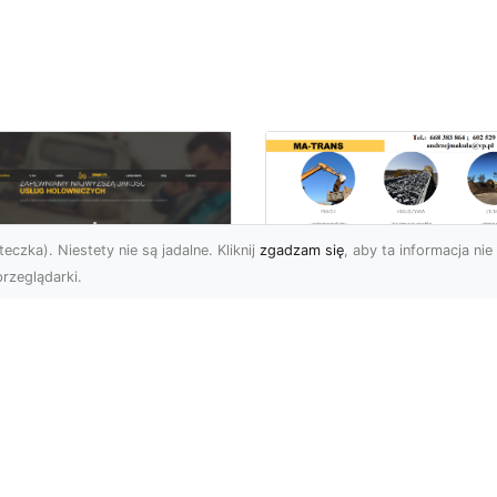
eczka). Niestety nie są jadalne. Kliknij
zgadzam się
, aby ta informacja nie 
rzeglądarki.
Transport
Niskopodwoziowy 
U XMar –
MA-TRANS –
ofesjonalne Usługi
Bezpieczny Przewó
wetą i Holowania w
Ciężkiego Sprzętu
domiu
Czym Jest Transport
U XMar – Bezpieczny
Niskopodwoziowy?
nsport i Pomoc