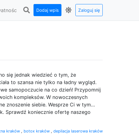
watnośc
Dodaj wpis
Zaloguj się
no się jednak wiedzieć o tym, że
ała to szansa nie tylko na ładny wygląd.
owe samopoczucie na co dzień! Przypomnij
 Twoich kompleksów. W nowoczesnych
ne znoszenie siebie. Wesprze Ci w tym…
k. Sprawdź koniecznie ofertę naszego
zna kraków
,
botox kraków
,
depilacja laserowa kraków