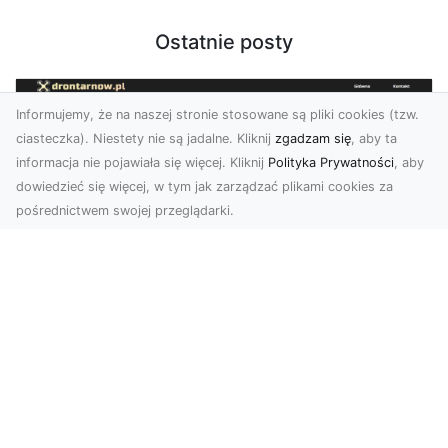
Ostatnie posty
Informujemy, że na naszej stronie stosowane są pliki cookies (tzw.
ciasteczka). Niestety nie są jadalne. Kliknij
zgadzam się
, aby ta
informacja nie pojawiała się więcej. Kliknij
Polityka Prywatności
, aby
dowiedzieć się więcej, w tym jak zarządzać plikami cookies za
pośrednictwem swojej przeglądarki.
Usługi dronem Dębica – nowoczesne
rozwiązania wizualne
W erze dynamicznego rozwoju technologii,
usługi dronem w Dębicy zyskują coraz większą
popularność....