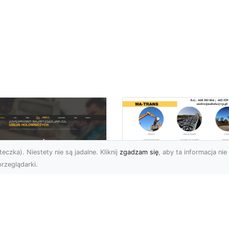
eczka). Niestety nie są jadalne. Kliknij
zgadzam się
, aby ta informacja nie 
rzeglądarki.
Transport
Niskopodwoziowy 
U XMar –
MA-TRANS –
ofesjonalne Usługi
Bezpieczny Przewó
wetą i Holowania w
Ciężkiego Sprzętu