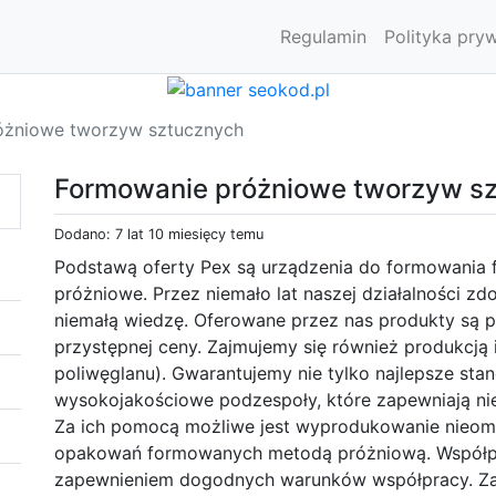
Regulamin
Polityka pry
óżniowe tworzyw sztucznych
Formowanie próżniowe tworzyw s
Dodano: 7 lat 10 miesięcy temu
Podstawą oferty Pex są urządzenia do formowania fo
próżniowe. Przez niemało lat naszej działalności zd
niemałą wiedzę. Oferowane przez nas produkty są po
przystępnej ceny. Zajmujemy się również produkcj
poliwęglanu). Gwarantujemy nie tylko najlepsze sta
wysokojakościowe podzespoły, które zapewniają ni
Za ich pomocą możliwe jest wyprodukowanie nieom
opakowań formowanych metodą próżniową. Współpra
zapewnieniem dogodnych warunków współpracy. Za