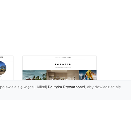
pojawiała się więcej. Kliknij
Polityka Prywatności
, aby dowiedzieć się
z
Kosmiczne piękno na
Twojej ścianie!
z
Kosmos to przestrzeń,