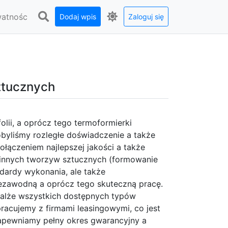
watnośc
Dodaj wpis
Zaloguj się
ztucznych
lii, a oprócz tego termoformierki
obyliśmy rozległe doświadczenie a także
łączeniem najlepszej jakości a także
ą innych tworzyw sztucznych (formowanie
ndardy wykonania, ale także
ezawodną a oprócz tego skuteczną pracę.
alże wszystkich dostępnych typów
cujemy z firmami leasingowymi, co jest
pewniamy pełny okres gwarancyjny a