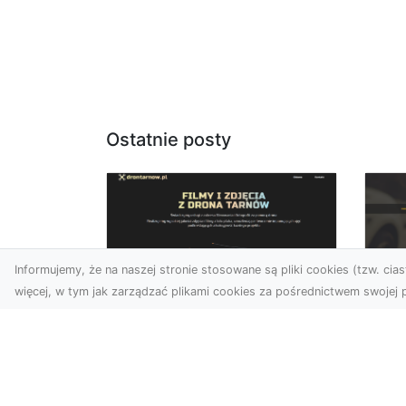
Ostatnie posty
Informujemy, że na naszej stronie stosowane są pliki cookies (tzw. ciast
więcej, w tym jak zarządzać plikami cookies za pośrednictwem swojej p
Usługi dronem Dębica
FH
– nowoczesne
Pr
rozwiązania wizualne
La
W erze dynamicznego