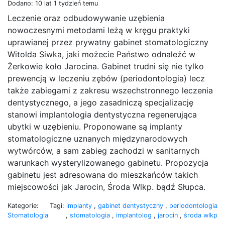
Dodano: 10 lat 1 tydzień temu
Leczenie oraz odbudowywanie uzębienia
nowoczesnymi metodami leżą w kręgu praktyki
uprawianej przez prywatny gabinet stomatologiczny
Witolda Siwka, jaki możecie Państwo odnaleźć w
Żerkowie koło Jarocina. Gabinet trudni się nie tylko
prewencją w leczeniu zębów (periodontologia) lecz
także zabiegami z zakresu wszechstronnego leczenia
dentystycznego, a jego zasadniczą specjalizację
stanowi implantologia dentystyczna regenerująca
ubytki w uzębieniu. Proponowane są implanty
stomatologiczne uznanych międzynarodowych
wytwórców, a sam zabieg zachodzi w sanitarnych
warunkach wysterylizowanego gabinetu. Propozycja
gabinetu jest adresowana do mieszkańców takich
miejscowości jak Jarocin, Środa Wlkp. bądź Słupca.
Kategorie:
Tagi:
implanty
,
gabinet dentystyczny
,
periodontologia
Stomatologia
,
stomatologia
,
implantolog
,
jarocin
,
środa wlkp