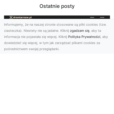
Ostatnie posty
Informujemy, że na naszej stronie stosowane są pliki cookies (tzw.
ciasteczka). Niestety nie są jadalne. Kliknij
zgadzam się
, aby ta
informacja nie pojawiała się więcej. Kliknij
Polityka Prywatności
, aby
dowiedzieć się więcej, w tym jak zarządzać plikami cookies za
pośrednictwem swojej przeglądarki.
Usługi dronem Dębica – nowoczesne
rozwiązania wizualne
W erze dynamicznego rozwoju technologii,
usługi dronem w Dębicy zyskują coraz większą
popularność....