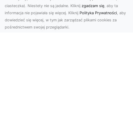
ciasteczka). Niestety nie są jadalne. Kliknij
zgadzam się
, aby ta
informacja nie pojawiała się więcej. Kliknij
Polityka Prywatności
, aby
dowiedzieć się więcej, w tym jak zarządzać plikami cookies za
pośrednictwem swojej przeglądarki.
Usługi dronem Dębica – nowoczesne
rozwiązania wizualne
W erze dynamicznego rozwoju technologii,
usługi dronem w Dębicy zyskują coraz większą
popularność....