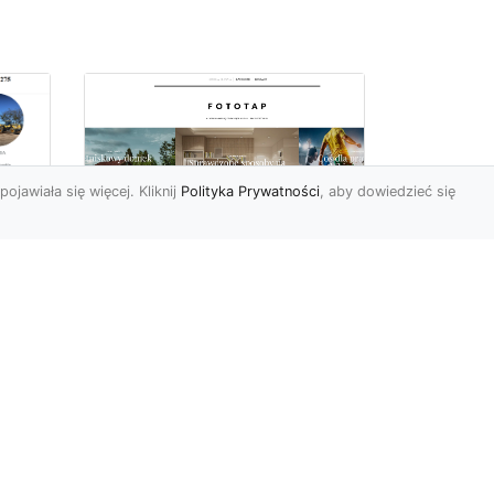
pojawiała się więcej. Kliknij
Polityka Prywatności
, aby dowiedzieć się
z
Kosmiczne piękno na
Twojej ścianie!
z
Kosmos to przestrzeń,
która fascynuje ludzi od lat.
Trudno wszak się temu
dziwić, jest nieodgadni...