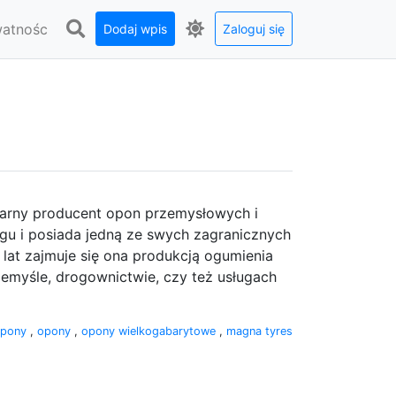
watnośc
Dodaj wpis
Zaloguj się
arny producent opon przemysłowych i
gu i posiada jedną ze swych zagranicznych
 lat zajmuje się ona produkcją ogumienia
emyśle, drogownictwie, czy też usługach
opony
,
opony
,
opony wielkogabarytowe
,
magna tyres