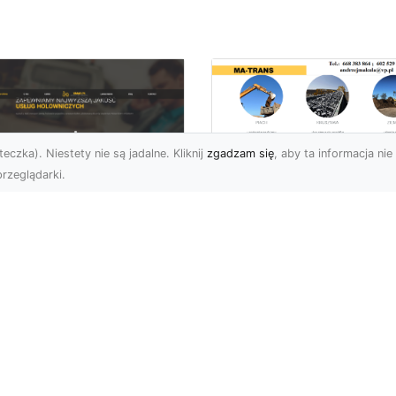
eczka). Niestety nie są jadalne. Kliknij
zgadzam się
, aby ta informacja nie 
rzeglądarki.
Transport
Niskopodwoziowy 
U XMar –
MA-TRANS –
ofesjonalne Usługi
Bezpieczny Przewó
wetą i Holowania w
Ciężkiego Sprzętu
domiu
Czym Jest Transport
U XMar – Bezpieczny
Niskopodwoziowy?
nsport i Pomoc
Transport
ogowa 24/7 Każdy
niskopodwoziowy to
rowca może znaleźć się