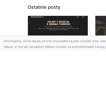
Ostatnie posty
Informujemy, że na naszej stronie stosowane są pliki cookies (tzw. ciast
więcej, w tym jak zarządzać plikami cookies za pośrednictwem swojej p
Usługi dronem Dębica
FH
– nowoczesne
Pr
rozwiązania wizualne
La
W erze dynamicznego
Ra
rozwoju technologii, usługi
FH
dronem w Dębicy zyskują
Tra
coraz większą
Dr
popularność....
kie