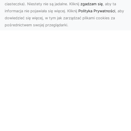
ciasteczka). Niestety nie są jadalne. Kliknij
zgadzam się
, aby ta
informacja nie pojawiała się więcej. Kliknij
Polityka Prywatności
, aby
dowiedzieć się więcej, w tym jak zarządzać plikami cookies za
pośrednictwem swojej przeglądarki.
Usługi dronem Dębica – nowoczesne
rozwiązania wizualne
W erze dynamicznego rozwoju technologii,
usługi dronem w Dębicy zyskują coraz większą
popularność....