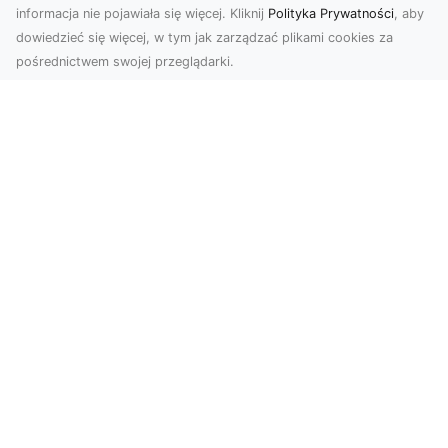
informacja nie pojawiała się więcej. Kliknij
Polityka Prywatności
, aby
dowiedzieć się więcej, w tym jak zarządzać plikami cookies za
pośrednictwem swojej przeglądarki.
Usługi dronem Dębica – nowoczesne
rozwiązania wizualne
W erze dynamicznego rozwoju technologii,
usługi dronem w Dębicy zyskują coraz większą
popularność....