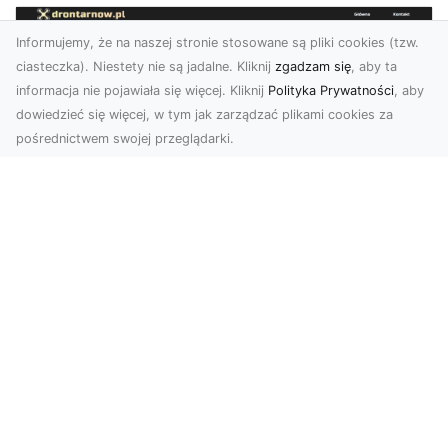
Informujemy, że na naszej stronie stosowane są pliki cookies (tzw.
ciasteczka). Niestety nie są jadalne. Kliknij
zgadzam się
, aby ta
informacja nie pojawiała się więcej. Kliknij
Polityka Prywatności
, aby
dowiedzieć się więcej, w tym jak zarządzać plikami cookies za
pośrednictwem swojej przeglądarki.
Usługi dronem Dębica – nowoczesne
rozwiązania wizualne
W erze dynamicznego rozwoju technologii,
usługi dronem w Dębicy zyskują coraz większą
popularność....