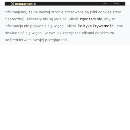
Informujemy, że na naszej stronie stosowane są pliki cookies (tzw.
ciasteczka). Niestety nie są jadalne. Kliknij
zgadzam się
, aby ta
informacja nie pojawiała się więcej. Kliknij
Polityka Prywatności
, aby
dowiedzieć się więcej, w tym jak zarządzać plikami cookies za
pośrednictwem swojej przeglądarki.
Usługi dronem Dębica – nowoczesne
rozwiązania wizualne
W erze dynamicznego rozwoju technologii,
usługi dronem w Dębicy zyskują coraz większą
popularność....