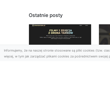
Ostatnie posty
Informujemy, że na naszej stronie stosowane są pliki cookies (tzw. ciast
więcej, w tym jak zarządzać plikami cookies za pośrednictwem swojej p
Usługi dronem Dębica
FH
– nowoczesne
Pr
rozwiązania wizualne
La
W erze dynamicznego
Ra
rozwoju technologii, usługi
FH
dronem w Dębicy zyskują
Tra
coraz większą