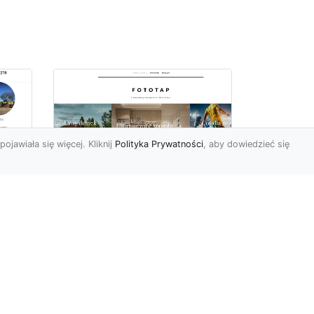
pojawiała się więcej. Kliknij
Polityka Prywatności
, aby dowiedzieć się
z
Kosmiczne piękno na
Twojej ścianie!
z
Kosmos to przestrzeń,
która fascynuje ludzi od lat.
Trudno wszak się temu
dziwić, jest nieodgadni...