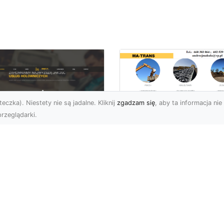
eczka). Niestety nie są jadalne. Kliknij
zgadzam się
, aby ta informacja nie 
rzeglądarki.
Transport
Niskopodwoziowy 
U XMar –
MA-TRANS –
ofesjonalne Usługi
Bezpieczny Przewó
wetą i Holowania w
Ciężkiego Sprzętu
domiu
Czym Jest Transport
U XMar – Bezpieczny
Niskopodwoziowy?
nsport i Pomoc
Transport