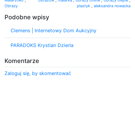
Malarstwo
,
obrazów
,
malarka
,
obrazy online
,
obrazy olejne
,
Obrazy
plastyk
,
aleksandra nowacka
Podobne wpisy
Clemens | Internetowy Dom Aukcyjny
PARADOKS Krystian Dzierla
Komentarze
Zaloguj się, by skomentować