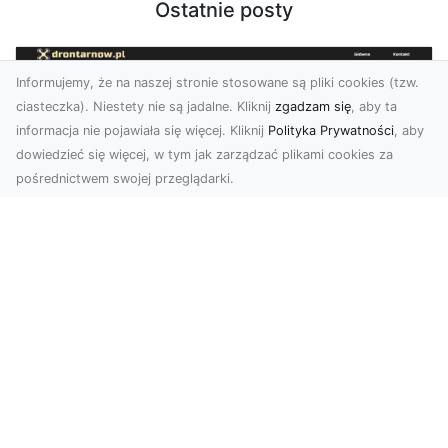
Ostatnie posty
Informujemy, że na naszej stronie stosowane są pliki cookies (tzw.
ciasteczka). Niestety nie są jadalne. Kliknij
zgadzam się
, aby ta
informacja nie pojawiała się więcej. Kliknij
Polityka Prywatności
, aby
dowiedzieć się więcej, w tym jak zarządzać plikami cookies za
pośrednictwem swojej przeglądarki.
Usługi dronem Dębica – nowoczesne
rozwiązania wizualne
W erze dynamicznego rozwoju technologii,
usługi dronem w Dębicy zyskują coraz większą
popularność....