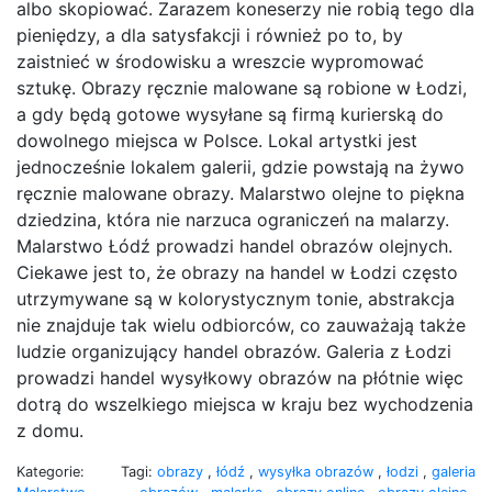
albo skopiować. Zarazem koneserzy nie robią tego dla
pieniędzy, a dla satysfakcji i również po to, by
zaistnieć w środowisku a wreszcie wypromować
sztukę. Obrazy ręcznie malowane są robione w Łodzi,
a gdy będą gotowe wysyłane są firmą kurierską do
dowolnego miejsca w Polsce. Lokal artystki jest
jednocześnie lokalem galerii, gdzie powstają na żywo
ręcznie malowane obrazy. Malarstwo olejne to piękna
dziedzina, która nie narzuca ograniczeń na malarzy.
Malarstwo Łódź prowadzi handel obrazów olejnych.
Ciekawe jest to, że obrazy na handel w Łodzi często
utrzymywane są w kolorystycznym tonie, abstrakcja
nie znajduje tak wielu odbiorców, co zauważają także
ludzie organizujący handel obrazów. Galeria z Łodzi
prowadzi handel wysyłkowy obrazów na płótnie więc
dotrą do wszelkiego miejsca w kraju bez wychodzenia
z domu.
Kategorie:
Tagi:
obrazy
,
łódź
,
wysyłka obrazów
,
łodzi
,
galeria