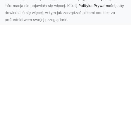
informacja nie pojawiała się więcej. Kliknij
Polityka Prywatności
, aby
dowiedzieć się więcej, w tym jak zarządzać plikami cookies za
pośrednictwem swojej przeglądarki.
Usługi dronem Dębica – nowoczesne
rozwiązania wizualne
W erze dynamicznego rozwoju technologii,
usługi dronem w Dębicy zyskują coraz większą
popularność....