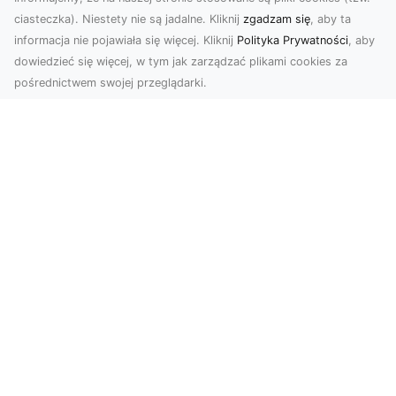
ciasteczka). Niestety nie są jadalne. Kliknij
zgadzam się
, aby ta
informacja nie pojawiała się więcej. Kliknij
Polityka Prywatności
, aby
dowiedzieć się więcej, w tym jak zarządzać plikami cookies za
pośrednictwem swojej przeglądarki.
Usługi dronem Dębica – nowoczesne
rozwiązania wizualne
W erze dynamicznego rozwoju technologii,
usługi dronem w Dębicy zyskują coraz większą
popularność....