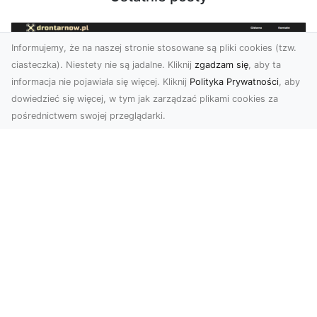
Informujemy, że na naszej stronie stosowane są pliki cookies (tzw.
ciasteczka). Niestety nie są jadalne. Kliknij
zgadzam się
, aby ta
informacja nie pojawiała się więcej. Kliknij
Polityka Prywatności
, aby
dowiedzieć się więcej, w tym jak zarządzać plikami cookies za
pośrednictwem swojej przeglądarki.
Usługi dronem Dębica – nowoczesne
rozwiązania wizualne
W erze dynamicznego rozwoju technologii,
usługi dronem w Dębicy zyskują coraz większą
popularność....