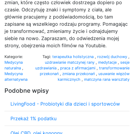
zmian, które często człowiek dostrzega dopiero po
czasie. Odczytuję znaki i symptomy z ciała, ale
głównie pracujemy z podświadomością, bo tam
zapisane są wszelkiego rodzaju programy. Pomagając
je transformować, zmieniamy życie i odnajdujemy
siebie na nowo. Zapraszam, do odwiedzenia mojej
strony, obejrzenia moich filmów na Youtubie.
Kategorie:
Tagi:
terapeutka holistyczna
,
rozwój duchowy
,
Medycyna
uzdrawianie matczynej rany
,
medytacje
,
sesje
naturalna
,
uzdrawiania
,
praca z afirmacjami
,
transformowanie
Medycyna
przekonań
,
zmiana przekonań
,
usuwanie więzów
alternatywna
karmicznych
,
matczyna rana warsztaty
Podobne wpisy
LivingFood - Probiotyki dla dzieci i sportowców
Przekaż 1% podatku
Olej CBD, olej konopny