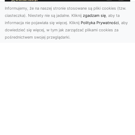
Informujemy, że na naszej stronie stosowane są pliki cookies (tzw.
ciasteczka). Niestety nie są jadalne. Kliknij
zgadzam się
, aby ta
informacja nie pojawiała się więcej. Kliknij
Polityka Prywatności
, aby
dowiedzieć się więcej, w tym jak zarządzać plikami cookies za
pośrednictwem swojej przeglądarki.
Usługi dronem Dębica – nowoczesne
rozwiązania wizualne
W erze dynamicznego rozwoju technologii,
usługi dronem w Dębicy zyskują coraz większą
popularność....