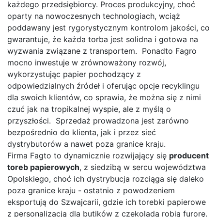
każdego przedsiębiorcy. Proces produkcyjny, choć
oparty na nowoczesnych technologiach, wciąż
poddawany jest rygorystycznym kontrolom jakości, co
gwarantuje, że każda torba jest solidna i gotowa na
wyzwania związane z transportem. Ponadto Fagro
mocno inwestuje w zrównoważony rozwój,
wykorzystując papier pochodzący z
odpowiedzialnych źródeł i oferując opcje recyklingu
dla swoich klientów, co sprawia, że można się z nimi
czuć jak na tropikalnej wyspie, ale z myślą o
przyszłości. Sprzedaż prowadzona jest zarówno
bezpośrednio do klienta, jak i przez sieć
dystrybutorów a nawet poza granice kraju.
Firma Fagto to dynamicznie rozwijający się
producent
toreb papierowych
, z siedzibą w sercu województwa
Opolskiego, choć ich dystrybucja rozciąga się daleko
poza granice kraju - ostatnio z powodzeniem
eksportują do Szwajcarii, gdzie ich torebki papierowe
z personalizacją dla butików z czekoladą robią furorę.