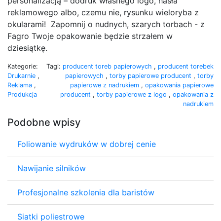
personalizacją – dodruk własnego logo, hasła
reklamowego albo, czemu nie, rysunku wieloryba z
okularami! Zapomnij o nudnych, szarych torbach - z
Fagro Twoje opakowanie będzie strzałem w
dziesiątkę.
Kategorie:
Tagi:
producent toreb papierowych
,
producent torebek
Drukarnie
,
papierowych
,
torby papierowe producent
,
torby
Reklama
,
papierowe z nadrukiem
,
opakowania papierowe
Produkcja
producent
,
torby papierowe z logo
,
opakowania z
nadrukiem
Podobne wpisy
Foliowanie wydruków w dobrej cenie
Nawijanie silników
Profesjonalne szkolenia dla baristów
Siatki poliestrowe