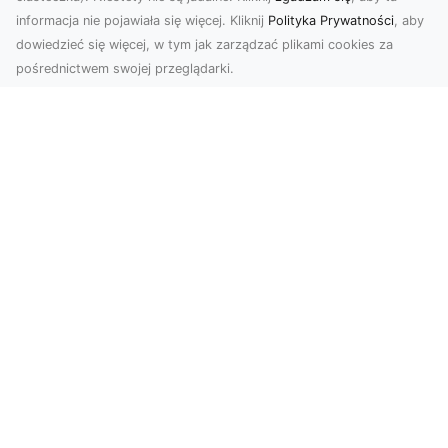
informacja nie pojawiała się więcej. Kliknij
Polityka Prywatności
, aby
dowiedzieć się więcej, w tym jak zarządzać plikami cookies za
pośrednictwem swojej przeglądarki.
Usługi dronem Dębica – nowoczesne
rozwiązania wizualne
W erze dynamicznego rozwoju technologii,
usługi dronem w Dębicy zyskują coraz większą
popularność....