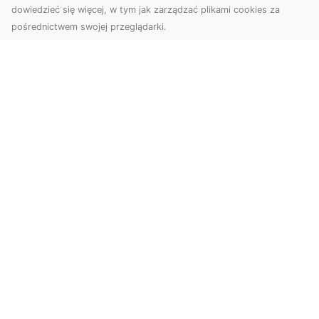
dowiedzieć się więcej, w tym jak zarządzać plikami cookies za
pośrednictwem swojej przeglądarki.
Usługi dronem Dębica – nowoczesne
rozwiązania wizualne
W erze dynamicznego rozwoju technologii,
usługi dronem w Dębicy zyskują coraz większą
popularność....