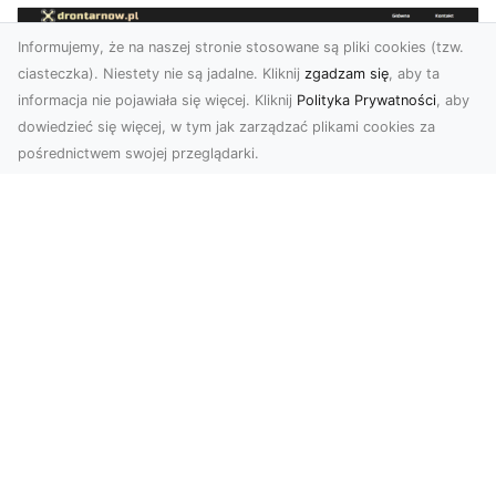
Informujemy, że na naszej stronie stosowane są pliki cookies (tzw.
ciasteczka). Niestety nie są jadalne. Kliknij
zgadzam się
, aby ta
informacja nie pojawiała się więcej. Kliknij
Polityka Prywatności
, aby
dowiedzieć się więcej, w tym jak zarządzać plikami cookies za
pośrednictwem swojej przeglądarki.
Usługi dronem Dębica – nowoczesne
rozwiązania wizualne
W erze dynamicznego rozwoju technologii,
usługi dronem w Dębicy zyskują coraz większą
popularność....