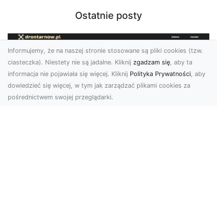
Ostatnie posty
Informujemy, że na naszej stronie stosowane są pliki cookies (tzw.
ciasteczka). Niestety nie są jadalne. Kliknij
zgadzam się
, aby ta
informacja nie pojawiała się więcej. Kliknij
Polityka Prywatności
, aby
dowiedzieć się więcej, w tym jak zarządzać plikami cookies za
pośrednictwem swojej przeglądarki.
Usługi dronem Dębica – nowoczesne
rozwiązania wizualne
W erze dynamicznego rozwoju technologii,
usługi dronem w Dębicy zyskują coraz większą
popularność....