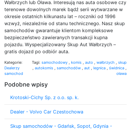
Wałbrzych lub Oława. Interesują nas auta osobowe czy
terenowe dowolnych marek bądź serii wytwarzane w
okresie ostatnich kilkunastu lat – roczniki od 1996
wzwyż, niezależnie od stanu technicznego. Nasz skup
samochodów gwarantuje klientom kompleksowe
bezpieczeństwo zawieranych transakcji kupna
pojazdu. Wyspecjalizowany Skup Aut Wałbrzych –
gratis dojazd po odbiór auta.
Kategorie:
Tagi:
samochodowy
,
komis
,
auto
,
wałbrzych
,
skup
Dealerzy
,
autokomis
,
samochodów
,
aut
,
legnica
,
świdnica
,
samochod
oława
Podobne wpisy
Krotoski-Cichy Sp. z o.o. sp. k.
Dealer - Volvo Car Czestochowa
Skup samochodów - Gdańsk, Sopot, Gdynia -