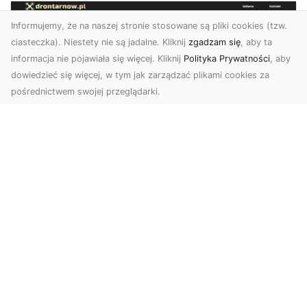
Informujemy, że na naszej stronie stosowane są pliki cookies (tzw.
ciasteczka). Niestety nie są jadalne. Kliknij
zgadzam się
, aby ta
informacja nie pojawiała się więcej. Kliknij
Polityka Prywatności
, aby
dowiedzieć się więcej, w tym jak zarządzać plikami cookies za
pośrednictwem swojej przeglądarki.
Usługi dronem Dębica – nowoczesne
rozwiązania wizualne
W erze dynamicznego rozwoju technologii,
usługi dronem w Dębicy zyskują coraz większą
popularność....