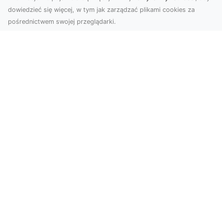
dowiedzieć się więcej, w tym jak zarządzać plikami cookies za
pośrednictwem swojej przeglądarki.
Usługi dronem Dębica – nowoczesne
rozwiązania wizualne
W erze dynamicznego rozwoju technologii,
usługi dronem w Dębicy zyskują coraz większą
popularność....