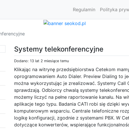
Regulamin
Polityka pry
nferencyjne
Systemy telekonferencyjne
Dodano: 13 lat 2 miesiące temu
Klikając na witrynę przedsiębiorstwa Cetekom mamy
oprogramowaniem Auto Dialer. Preview Dialing to j
można wykorzystując je zrealizować. Systemy Call C
sprawdzają. Odbiorcy chwalą systemy telekonferenc
możemy liczyć na pełne raportowanie kanału. Na wit
aplikacje tego typu. Badania CATI robi się dzięki w
komputerowym wsparciu. Centrale telefoniczne ro
logikę konfiguracji, zgodnie z systemami PBX. W C
dotyczące konwerterów, wspierające funkcjonalności