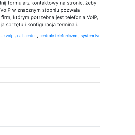
nij formularz kontaktowy na stronie, żeby
a VoIP w znacznym stopniu pozwala
rm, którym potrzebna jest telefonia VoIP,
 sprzętu i konfiguracja terminali.
ale voip
,
call center
,
centrale telefoniczne
,
system ivr