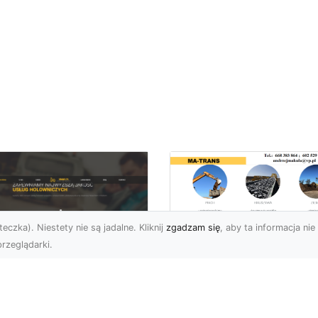
eczka). Niestety nie są jadalne. Kliknij
zgadzam się
, aby ta informacja nie 
rzeglądarki.
Transport
Niskopodwoziowy 
U XMar –
MA-TRANS –
ofesjonalne Usługi
Bezpieczny Przewó