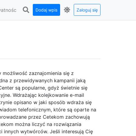
watnośc
Dodaj wpis
Zaloguj się
 możliwość zaznajomienia się z
edna z przewidywanych kampanii jaką
enter są popularne, gdyż świetnie się
yjne. Wdrażając kolejkowanie e-mail
rynie opisano w jaki sposób wdraża się
ywiadom telefonicznym, które są oparte na
zprowadzane przez Cetekom zachowują
etekom można liczyć na rozwiązania
 innych wytwórców. Jeśli interesują Cię