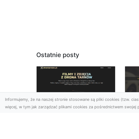
Ostatnie posty
Informujemy, że na naszej stronie stosowane są pliki cookies (tzw. ciast
więcej, w tym jak zarządzać plikami cookies za pośrednictwem swojej p
Usługi dronem Dębica
FH
– nowoczesne
Pr
rozwiązania wizualne