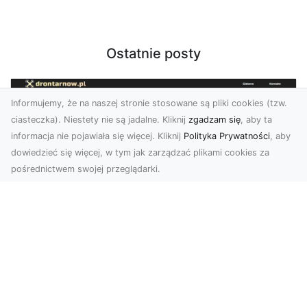
Ostatnie posty
Informujemy, że na naszej stronie stosowane są pliki cookies (tzw.
ciasteczka). Niestety nie są jadalne. Kliknij
zgadzam się
, aby ta
informacja nie pojawiała się więcej. Kliknij
Polityka Prywatności
, aby
dowiedzieć się więcej, w tym jak zarządzać plikami cookies za
pośrednictwem swojej przeglądarki.
Usługi dronem Dębica – nowoczesne
rozwiązania wizualne
W erze dynamicznego rozwoju technologii,