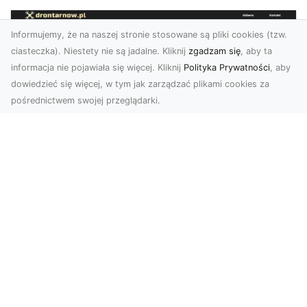
Informujemy, że na naszej stronie stosowane są pliki cookies (tzw.
ciasteczka). Niestety nie są jadalne. Kliknij
zgadzam się
, aby ta
informacja nie pojawiała się więcej. Kliknij
Polityka Prywatności
, aby
dowiedzieć się więcej, w tym jak zarządzać plikami cookies za
pośrednictwem swojej przeglądarki.
Usługi dronem Dębica – nowoczesne
rozwiązania wizualne
W erze dynamicznego rozwoju technologii,
usługi dronem w Dębicy zyskują coraz większą
popularność....