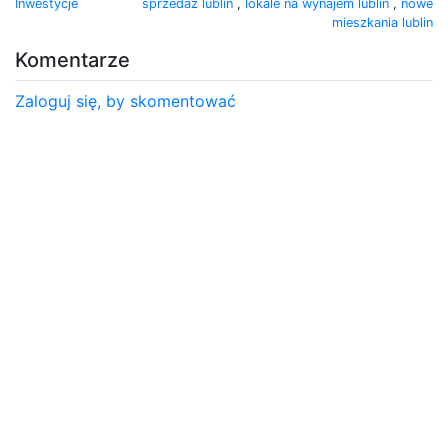
Inwestycje
sprzedaż lublin
,
lokale na wynajem lublin
,
nowe
mieszkania lublin
Komentarze
Zaloguj się, by skomentować