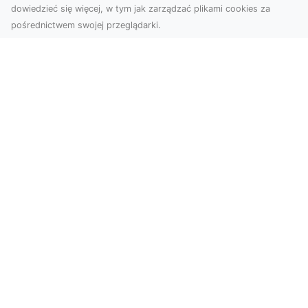
dowiedzieć się więcej, w tym jak zarządzać plikami cookies za
pośrednictwem swojej przeglądarki.
Usługi dronem Dębica – nowoczesne
rozwiązania wizualne
W erze dynamicznego rozwoju technologii,
usługi dronem w Dębicy zyskują coraz większą
popularność....