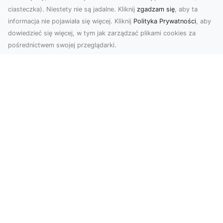
ciasteczka). Niestety nie są jadalne. Kliknij
zgadzam się
, aby ta
informacja nie pojawiała się więcej. Kliknij
Polityka Prywatności
, aby
dowiedzieć się więcej, w tym jak zarządzać plikami cookies za
pośrednictwem swojej przeglądarki.
Usługi dronem Dębica – nowoczesne
rozwiązania wizualne
W erze dynamicznego rozwoju technologii,
usługi dronem w Dębicy zyskują coraz większą
popularność....