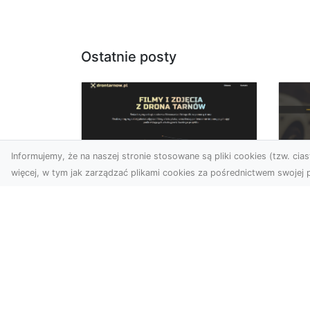
Ostatnie posty
Informujemy, że na naszej stronie stosowane są pliki cookies (tzw. ciast
więcej, w tym jak zarządzać plikami cookies za pośrednictwem swojej p
Usługi dronem Dębica
FH
– nowoczesne
Pr
rozwiązania wizualne
La
W erze dynamicznego
Ra
rozwoju technologii, usługi
FH
dronem w Dębicy zyskują
Tra
coraz większą