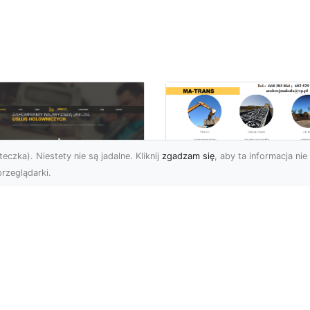
eczka). Niestety nie są jadalne. Kliknij
zgadzam się
, aby ta informacja nie 
rzeglądarki.
Transport
Niskopodwoziowy 
U XMar –
MA-TRANS –
ofesjonalne Usługi
Bezpieczny Przewó
wetą i Holowania w
Ciężkiego Sprzętu
domiu
Czym Jest Transport
U XMar – Bezpieczny
Niskopodwoziowy?
nsport i Pomoc