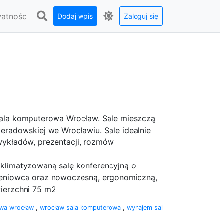
watnośc
Dodaj wpis
Zaloguj się
 sala komputerowa Wrocław. Sale mieszczą
wieradowskiej we Wrocławiu. Sale idealnie
 wykładów, prezentacji, rozmów
klimatyzowaną salę konferencyjną o
oleniowca oraz nowoczesną, ergonomiczną,
ierzchni 75 m2
owa wrocław
,
wrocław sala komputerowa
,
wynajem sal