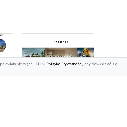
pojawiała się więcej. Kliknij
Polityka Prywatności
, aby dowiedzieć się
z
Kosmiczne piękno na
Twojej ścianie!
z
Kosmos to przestrzeń,
która fascynuje ludzi od lat.
Trudno wszak się temu
dziwić, jest nieodgadni...