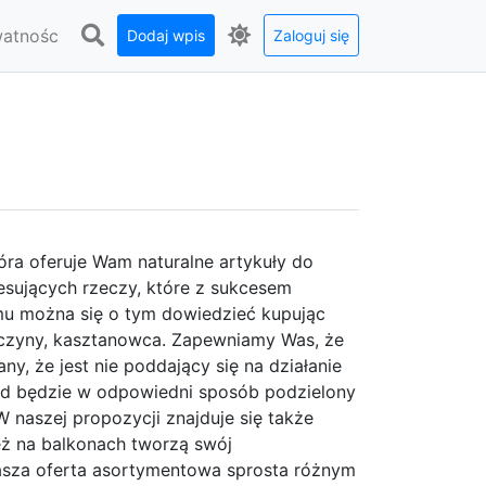
watnośc
Dodaj wpis
Zaloguj się
óra oferuje Wam naturalne artykuły do
esujących rzeczy, które z sukcesem
u można się o tym dowiedzieć kupując
zczyny, kasztanowca. Zapewniamy Was, że
y, że jest nie poddający się na działanie
d będzie w odpowiedni sposób podzielony
W naszej propozycji znajduje się także
eż na balkonach tworzą swój
 nasza oferta asortymentowa sprosta różnym