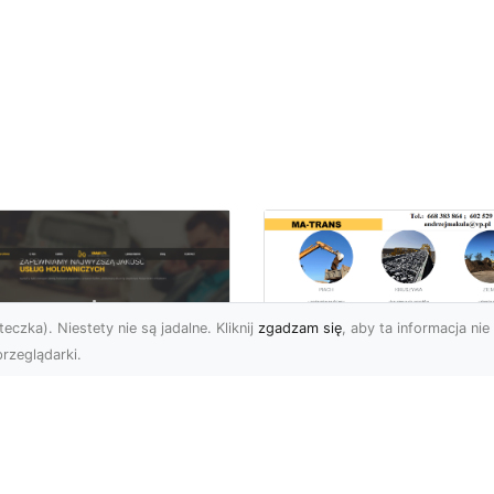
eczka). Niestety nie są jadalne. Kliknij
zgadzam się
, aby ta informacja nie 
rzeglądarki.
Transport
Niskopodwoziowy 
U XMar –
MA-TRANS –
ofesjonalne Usługi
Bezpieczny Przewó
wetą i Holowania w
Ciężkiego Sprzętu