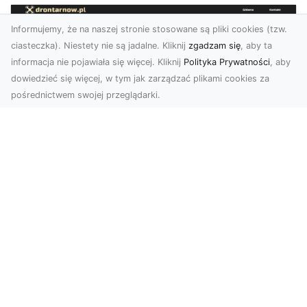
Informujemy, że na naszej stronie stosowane są pliki cookies (tzw.
ciasteczka). Niestety nie są jadalne. Kliknij
zgadzam się
, aby ta
informacja nie pojawiała się więcej. Kliknij
Polityka Prywatności
, aby
dowiedzieć się więcej, w tym jak zarządzać plikami cookies za
pośrednictwem swojej przeglądarki.
Usługi dronem Dębica – nowoczesne
rozwiązania wizualne
W erze dynamicznego rozwoju technologii,
usługi dronem w Dębicy zyskują coraz większą
popularność....