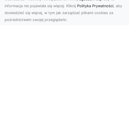
informacja nie pojawiała się więcej. Kliknij
Polityka Prywatności
, aby
W erze dynamicznego rozwoju technologii,
dowiedzieć się więcej, w tym jak zarządzać plikami cookies za
usługi dronem w Dębicy zyskują coraz większą
pośrednictwem swojej przeglądarki.
popularność....
FHU XMar – Profesjonalne Usługi
Lawetą i Holowania w Radomiu
FHU XMar – Bezpieczny Transport i Pomoc
Drogowa 24/7 Każdy kierowca może znaleźć się
w sytuacji, ...
Transport Niskopodwoziowy z MA-
TRANS – Bezpieczny Przewóz
Ciężkiego Sprzętu