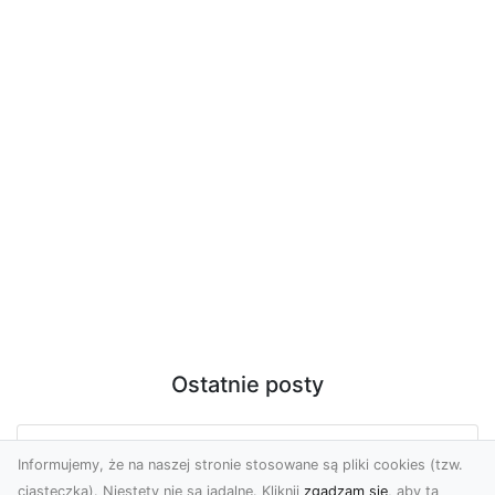
Ostatnie posty
Usługi dronem Dębica – nowoczesne
Informujemy, że na naszej stronie stosowane są pliki cookies (tzw.
rozwiązania wizualne
ciasteczka). Niestety nie są jadalne. Kliknij
zgadzam się
, aby ta