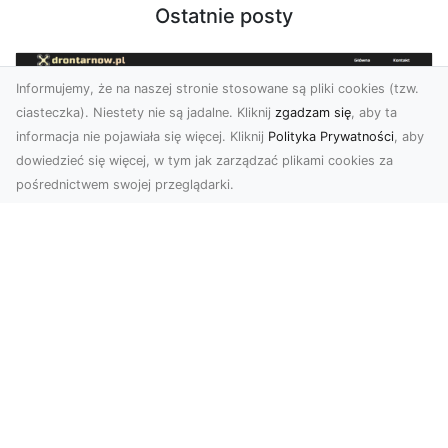
Ostatnie posty
Informujemy, że na naszej stronie stosowane są pliki cookies (tzw.
ciasteczka). Niestety nie są jadalne. Kliknij
zgadzam się
, aby ta
informacja nie pojawiała się więcej. Kliknij
Polityka Prywatności
, aby
dowiedzieć się więcej, w tym jak zarządzać plikami cookies za
pośrednictwem swojej przeglądarki.
Usługi dronem Dębica – nowoczesne
rozwiązania wizualne
W erze dynamicznego rozwoju technologii,
usługi dronem w Dębicy zyskują coraz większą
popularność....