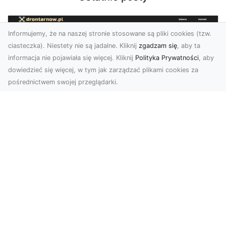
Informujemy, że na naszej stronie stosowane są pliki cookies (tzw.
ciasteczka). Niestety nie są jadalne. Kliknij
zgadzam się
, aby ta
informacja nie pojawiała się więcej. Kliknij
Polityka Prywatności
, aby
dowiedzieć się więcej, w tym jak zarządzać plikami cookies za
pośrednictwem swojej przeglądarki.
Usługi dronem Dębica – nowoczesne
rozwiązania wizualne
W erze dynamicznego rozwoju technologii,
usługi dronem w Dębicy zyskują coraz większą
popularność....