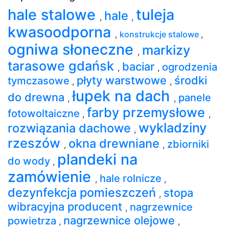
hale stalowe
tuleja
hale
,
,
kwasoodporna
,
konstrukcje stalowe
,
ogniwa słoneczne
markizy
,
tarasowe gdańsk
baciar
ogrodzenia
,
,
płyty warstwowe
środki
tymczasowe
,
,
łupek na dach
do drewna
panele
,
,
farby przemysłowe
fotowoltaiczne
,
,
wykladziny
rozwiązania dachowe
,
rzeszów
okna drewniane
zbiorniki
,
,
plandeki na
do wody
,
zamówienie
hale rolnicze
,
,
dezynfekcja pomieszczeń
stopa
,
wibracyjna producent
nagrzewnice
,
nagrzewnice olejowe
powietrza
,
,