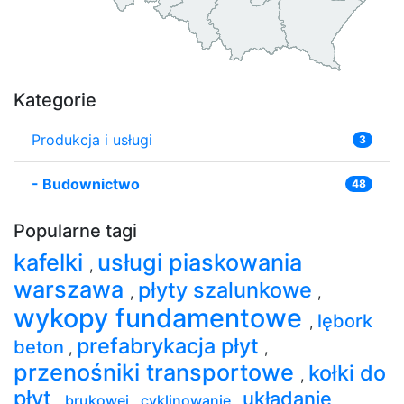
Kategorie
Produkcja i usługi
3
-
Budownictwo
48
Popularne tagi
kafelki
usługi piaskowania
,
warszawa
płyty szalunkowe
,
,
wykopy fundamentowe
lębork
,
prefabrykacja płyt
beton
,
,
przenośniki transportowe
kołki do
,
płyt
układanie
,
brukowej
,
cyklinowanie
,
,