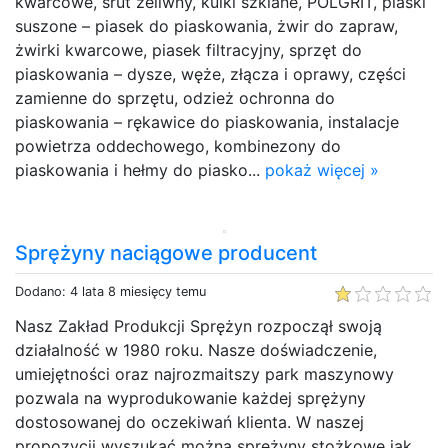
kwarcowe, śrut żeliwny, kulki szklane, POLGRIT, piaski
suszone – piasek do piaskowania, żwir do zapraw,
żwirki kwarcowe, piasek filtracyjny, sprzęt do
piaskowania – dysze, węże, złącza i oprawy, części
zamienne do sprzętu, odzież ochronna do
piaskowania – rękawice do piaskowania, instalacje
powietrza oddechowego, kombinezony do
piaskowania i hełmy do piasko...
pokaż więcej »
Sprężyny naciągowe producent
Dodano: 4 lata 8 miesięcy temu
Nasz Zakład Produkcji Sprężyn rozpoczął swoją
działalność w 1980 roku. Nasze doświadczenie,
umiejętności oraz najrozmaitszy park maszynowy
pozwala na wyprodukowanie każdej sprężyny
dostosowanej do oczekiwań klienta. W naszej
propozycji wyszukać można sprężyny stożkowe jak