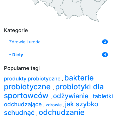
Kategorie
Zdrowie i uroda
3
-
Diety
4
Popularne tagi
bakterie
produkty probiotyczne
,
probiotyczne
probiotyki dla
,
sportowców
odżywianie
tabletki
,
,
jak szybko
odchudzające
,
zdrowie
,
odchudzanie
schudnąć
,