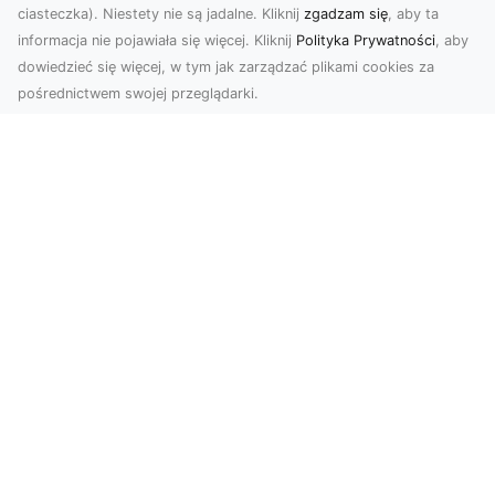
ciasteczka). Niestety nie są jadalne. Kliknij
zgadzam się
, aby ta
informacja nie pojawiała się więcej. Kliknij
Polityka Prywatności
, aby
dowiedzieć się więcej, w tym jak zarządzać plikami cookies za
pośrednictwem swojej przeglądarki.
Usługi dronem Dębica – nowoczesne
rozwiązania wizualne
W erze dynamicznego rozwoju technologii,
usługi dronem w Dębicy zyskują coraz większą
popularność....
FHU XMar – Profesjonalne Usługi
Lawetą i Holowania w Radomiu