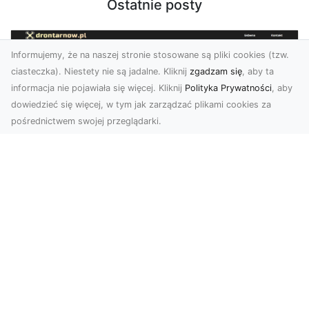
Ostatnie posty
Informujemy, że na naszej stronie stosowane są pliki cookies (tzw.
ciasteczka). Niestety nie są jadalne. Kliknij
zgadzam się
, aby ta
informacja nie pojawiała się więcej. Kliknij
Polityka Prywatności
, aby
dowiedzieć się więcej, w tym jak zarządzać plikami cookies za
pośrednictwem swojej przeglądarki.
Usługi dronem Dębica – nowoczesne
rozwiązania wizualne
W erze dynamicznego rozwoju technologii,
usługi dronem w Dębicy zyskują coraz większą
popularność....