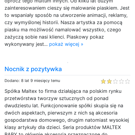
oprócz tego multum innych. Od kilku lat dużym
zainteresowaniem cieszy się malowanie piaskiem. Jest
to wspaniały sposób na utworzenie animacji, reklamy,
czy wymyślonej historii. Nasza artystka za pomocą
piasku ma możliwość namalować wszystko, czego
zażyczą sobie nasi klienci. Piaskowy pokaz
wykonywany jest...
pokaż więcej »
Nocnik z pozytywka
Dodano: 8 lat 9 miesięcy temu
Spółka Maltex to firma działająca na polskim rynku
przetwórstwa tworzyw sztucznych od ponad
dwudziestu lat. Funkcjonowanie spółki skupia się na
dwóch aspektach, pierwszym z nich są akcesoria
gospodarstwa domowego, drugim natomiast wysokiej
klasy artykuły dla dzieci. Seria produktów MALTEX
BABY to głównie akcesoria przeznaczone do