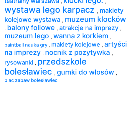
klocki lego.
teatralny warszawa
,
,
wystawa lego karpacz
makiety
,
muzeum klocków
kolejowe wystawa
,
balony foliowe
atrakcje na imprezy
,
,
,
muzeum lego
wanna z korkiem
,
,
artyści
makiety kolejowe
paintball nauka gry
,
,
na imprezy
nocnik z pozytywka
,
,
przedszkole
rysowanki
,
bolesławiec
gumki do włosów
,
,
plac zabaw bolesławiec