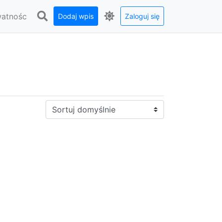
watnośc
Dodaj wpis
Zaloguj się
Sortuj: