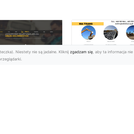
eczka). Niestety nie są jadalne. Kliknij
zgadzam się
, aby ta informacja nie 
rzeglądarki.
Transport
Niskopodwoziowy 
U XMar –
MA-TRANS –
ofesjonalne Usługi
Bezpieczny Przewó
wetą i Holowania w
Ciężkiego Sprzętu
domiu
Czym Jest Transport
U XMar – Bezpieczny
Niskopodwoziowy?
nsport i Pomoc
Transport
ogowa 24/7 Każdy
niskopodwoziowy to
rowca może znaleźć się