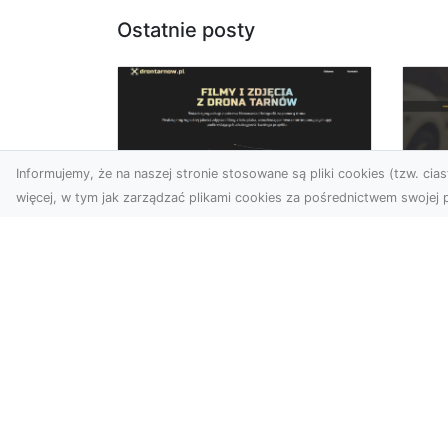
Ostatnie posty
Informujemy, że na naszej stronie stosowane są pliki cookies (tzw. ciast
więcej, w tym jak zarządzać plikami cookies za pośrednictwem swojej p
Usługi dronem Dębica
FH
– nowoczesne
Pr
rozwiązania wizualne
La
W erze dynamicznego
Ra
rozwoju technologii, usługi
FH
dronem w Dębicy zyskują
Tra
coraz większą
Dr
popularność....
kie