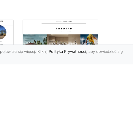
pojawiała się więcej. Kliknij
Polityka Prywatności
, aby dowiedzieć się
z
Kosmiczne piękno na
Twojej ścianie!
z
Kosmos to przestrzeń,
która fascynuje ludzi od lat.
Trudno wszak się temu
dziwić, jest nieodgadni...