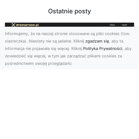
Ostatnie posty
Informujemy, że na naszej stronie stosowane są pliki cookies (tzw.
ciasteczka). Niestety nie są jadalne. Kliknij
zgadzam się
, aby ta
informacja nie pojawiała się więcej. Kliknij
Polityka Prywatności
, aby
dowiedzieć się więcej, w tym jak zarządzać plikami cookies za
pośrednictwem swojej przeglądarki.
Usługi dronem Dębica – nowoczesne
rozwiązania wizualne
W erze dynamicznego rozwoju technologii,
usługi dronem w Dębicy zyskują coraz większą
popularność....