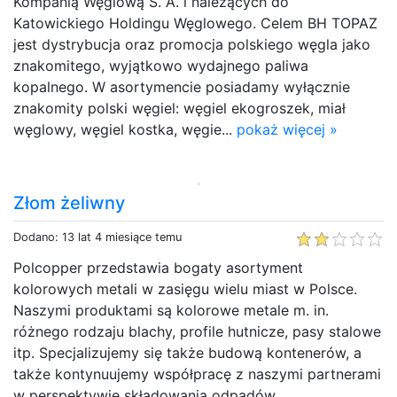
Kompanią Węglową S. A. i należących do
Katowickiego Holdingu Węglowego. Celem BH TOPAZ
jest dystrybucja oraz promocja polskiego węgla jako
znakomitego, wyjątkowo wydajnego paliwa
kopalnego. W asortymencie posiadamy wyłącznie
znakomity polski węgiel: węgiel ekogroszek, miał
węglowy, węgiel kostka, węgie...
pokaż więcej »
Złom żeliwny
Dodano: 13 lat 4 miesiące temu
Polcopper przedstawia bogaty asortyment
kolorowych metali w zasięgu wielu miast w Polsce.
Naszymi produktami są kolorowe metale m. in.
różnego rodzaju blachy, profile hutnicze, pasy stalowe
itp. Specjalizujemy się także budową kontenerów, a
także kontynuujemy współpracę z naszymi partnerami
w perspektywie składowania odpadów