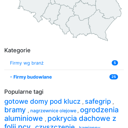
Kategorie
Firmy wg branż
5
-
Firmy budowlane
25
Popularne tagi
gotowe domy pod klucz
safegrip
,
,
bramy
ogrodzenia
,
nagrzewnice olejowe
,
aluminiowe
pokrycia dachowe z
,
folii pcv
czyszczenie
,
,
kamienny
,