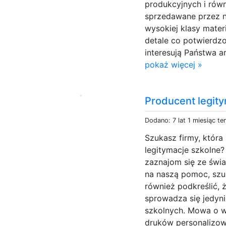
produkcyjnych i rów
sprzedawane przez n
wysokiej klasy mater
detale co potwierdzo
interesują Państwa a
pokaż więcej »
Producent legity
Dodano: 7 lat 1 miesiąc t
Szukasz firmy, która
legitymacje szkolne? 
zaznajom się ze świ
na naszą pomoc, szu
również podkreślić,
sprowadza się jedyni
szkolnych. Mowa o w
druków personalizow