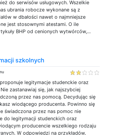
nież do serwisów usługowych. Wszelkie
as ubrania robocze wykonane są z
iałów w dbałości nawet o najmniejsze
ne jest stosownymi atestami. O ile
rtykuły BHP od cenionych wytwórców,...
macji szkolnych
emu
 proponuje legitymacje studenckie oraz
Nie zastanawiaj się, jak najszybciej
adczoną przez nas pomocą. Decydując się
kasz wiodącego producenta. Powinno się
 że świadczona przez nas pomoc nie
e do legitymacji studenckich oraz
iodącym producencie wszelkiego rodzaju
anych. W odpowiedzi na przykładów,