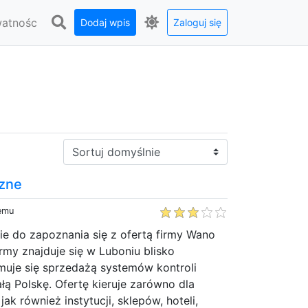
watnośc
Dodaj wpis
Zaloguj się
Sortuj:
czne
temu
e do zapoznania się z ofertą firmy Wano
irmy znajduje się w Luboniu blisko
muje się sprzedażą systemów kontroli
ałą Polskę. Ofertę kieruje zarówno dla
ak również instytucji, sklepów, hoteli,