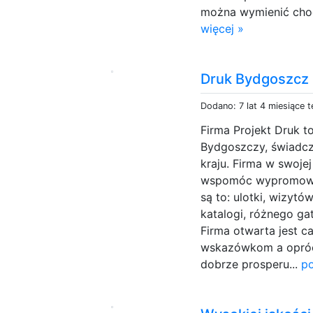
można wymienić choci
więcej »
Druk Bydgoszcz
Dodano: 7 lat 4 miesiące 
Firma Projekt Druk t
Bydgoszczy, świadczą
kraju. Firma w swoje
wspomóc wypromować 
są to: ulotki, wizytó
katalogi, różnego ga
Firma otwarta jest c
wskazówkom a oprócz
dobrze prosperu...
po