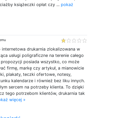
ażby książeczki opłat czy ...
pokaż
temu
o internetowa drukarnia zlokalizowana w
ca usługi poligraficzne na terenie całego
j propozycji posiada wszystko, co może
firmę, markę czy artykuł, a mianowicie
wki, plakaty, teczki ofertowe, notesy,
tunku kalendarze i również bez liku innych.
ałym sercem na potrzeby klienta. To dzięki
 tego potrzebom klientów, drukarnia tak
każ więcej »