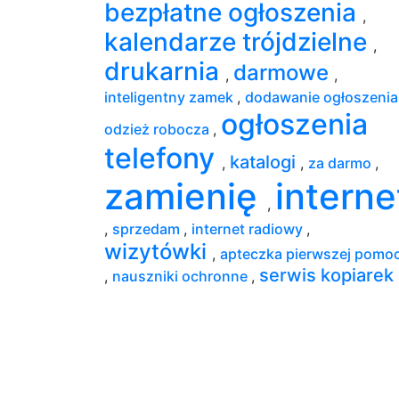
bezpłatne ogłoszenia
,
kalendarze trójdzielne
,
drukarnia
darmowe
,
,
inteligentny zamek
,
dodawanie ogłoszeni
ogłoszenia
odzież robocza
,
telefony
katalogi
,
,
za darmo
,
zamienię
interne
,
,
sprzedam
,
internet radiowy
,
wizytówki
,
apteczka pierwszej pomo
serwis kopiarek
,
nauszniki ochronne
,