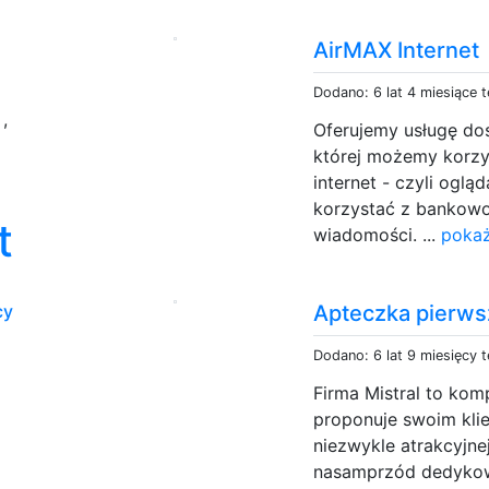
AirMAX Internet
Dodano: 6 lat 4 miesiące 
a
,
Oferujemy usługę dost
której możemy korzy
internet - czyli oglą
korzystać z bankowo
t
wiadomości. ...
pokaż
cy
Apteczka pierw
Dodano: 6 lat 9 miesięcy 
Firma Mistral to kom
proponuje swoim kli
niezwykle atrakcyjne
nasamprzód dedykow