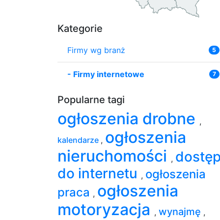
Kategorie
Firmy wg branż
5
-
Firmy internetowe
7
Popularne tagi
ogłoszenia drobne
,
ogłoszenia
kalendarze
,
nieruchomości
dostę
,
do internetu
ogłoszenia
,
ogłoszenia
praca
,
motoryzacja
wynajmę
,
,