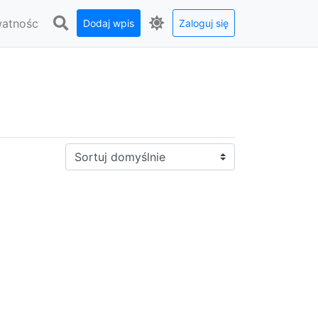
watnośc
Dodaj wpis
Zaloguj się
Sortuj: