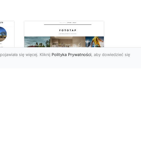
pojawiała się więcej. Kliknij
Polityka Prywatności
, aby dowiedzieć się
z
Kosmiczne piękno na
Twojej ścianie!
z
Kosmos to przestrzeń,
która fascynuje ludzi od lat.
Trudno wszak się temu
dziwić, jest nieodgadni...