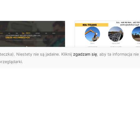
eczka). Niestety nie są jadalne. Kliknij
zgadzam się
, aby ta informacja nie 
rzeglądarki.
Transport
Niskopodwoziowy 
U XMar –
MA-TRANS –
ofesjonalne Usługi
Bezpieczny Przewó
wetą i Holowania w
Ciężkiego Sprzętu
domiu
Czym Jest Transport
U XMar – Bezpieczny
Niskopodwoziowy?
nsport i Pomoc
Transport
ogowa 24/7 Każdy
niskopodwoziowy to
rowca może znaleźć się