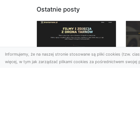
Ostatnie posty
Informujemy, że na naszej stronie stosowane są pliki cookies (tzw. ciast
więcej, w tym jak zarządzać plikami cookies za pośrednictwem swojej p
Usługi dronem Dębica
FH
– nowoczesne
Pr
rozwiązania wizualne
La
W erze dynamicznego
Ra
rozwoju technologii, usługi
FH
dronem w Dębicy zyskują
Tra
coraz większą
Dr
popularność....
kie